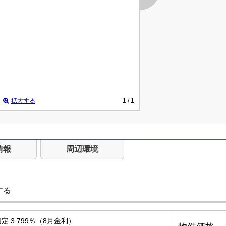
拡大する
1
/ 1
情報
周辺環境
する
定 3.799％（8月金利）