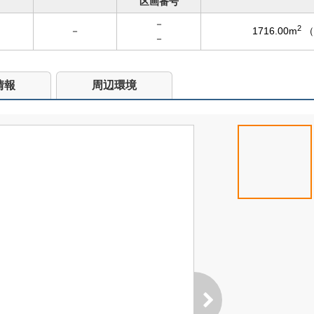
区画番号
－
2
－
1716.00m
（
－
情報
周辺環境