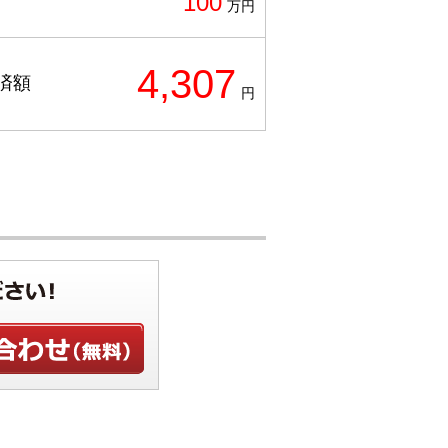
100
万円
4,307
済額
円
せ