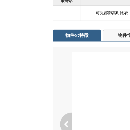
最寄駅
－
可児郡御嵩町比衣
物件の特徴
物件