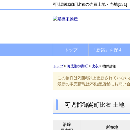
可児郡御嵩町比衣の売買土地・売地[131]
トップ
「新築」を探す
トップ
>
可児郡御嵩町
>
比衣
>
物件詳細
この物件は2週間以上更新されていない
最新の販売情報は不動産店舗にお問い
可児郡御嵩町比衣 土地
沿線
所在地