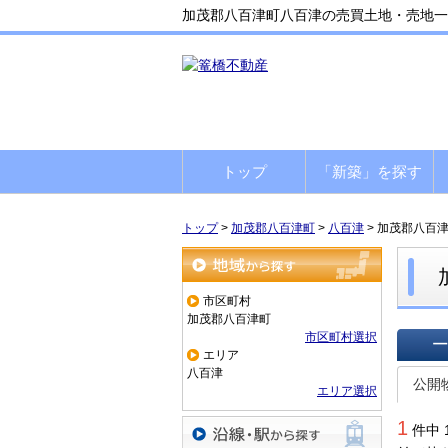
加茂郡八百津町八百津の売買土地・売地一
トップ
「新築」を探す
トップ
>
加茂郡八百津町
>
八百津
>
加茂郡八百
地域から探す
市区町村
加茂郡八百津町
市区町村選択
エリア
一覧で
八百津
公開
エリア選択
1
件中 