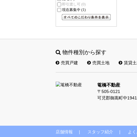
即引渡し可
(0)
現在募集中
(1)
すべてのこだわり条件を見る
物件種別から探す
売買戸建
売買土地
賃貸土
篭橋不動産
〒505-0121
可児郡御嵩町中1941
店舗情報
スタッフ紹介
よく