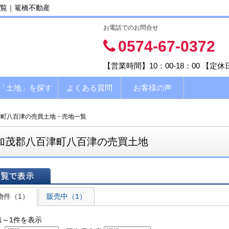
覧｜篭橋不動産
お電話でのお問合せ
0574-67-0372
【営業時間】10：00-18：00 【定
「土地」を探す
よくある質問
お客様の声
津町八百津の売買土地・売地一覧
加茂郡八百津町八百津の売買土地
表示
物件（1）
販売中（1）
1～1件を表示