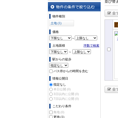
並び替
沿線・駅から探す
全
物件の条件で絞り込む
物件種別
土地 (1)
売
価格
～
土地面積
坪数で検索
～
駅からの徒歩
バス停からの時間を含む
情報公開日
指定なし
全
本日公開
(0)
3日以内に公開
(0)
7日以内に公開
(0)
こだわり条件
角地
(0)
更地
(1)